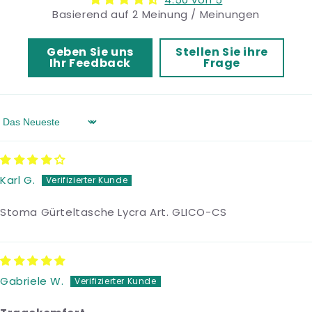
Basierend auf 2 Meinung / Meinungen
Geben Sie uns
Stellen Sie ihre
Ihr Feedback
Frage
Sort by
Karl G.
Stoma Gürteltasche Lycra Art. GLICO-CS
Gabriele W.