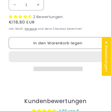
Verringere
Erhöhe
die
die
2 Bewertungen
Menge
Menge
Normaler
€118,80 EUR
für
für
Stoma
Stoma
Preis
inkl. MwSt.
Versand
wird beim Checkout berechnet
Gürteltasche
Gürteltasche
Lycra
Lycra
In den Warenkorb legen
Ref.GLICO-
Ref.GLICO-
★ Bewertungen
CS
CS
Kundenbewertungen
4.50 von 5