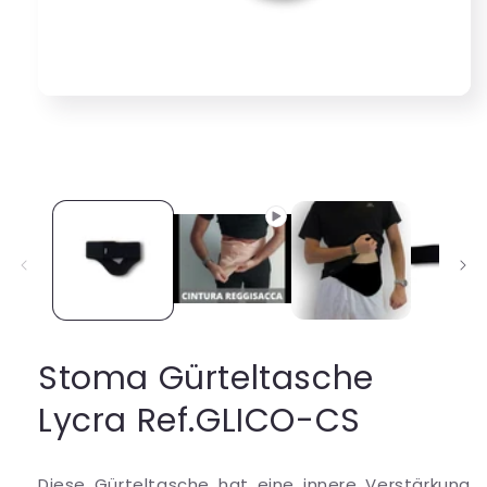
Medien
1
in
Modal
öffnen
Stoma Gürteltasche
Lycra Ref.GLICO-CS
Diese Gürteltasche hat eine innere Verstärkung