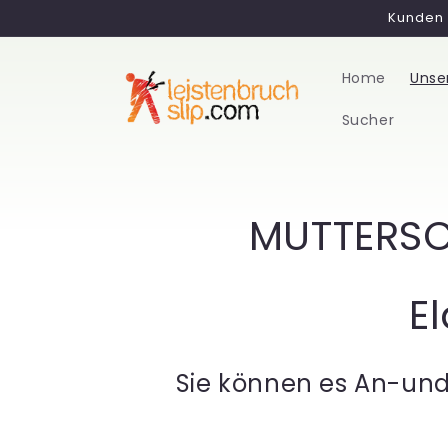
Direkt
Kunden 
zum
Inhalt
Home
Unse
Sucher
K
MUTTERSC
a
E
t
e
Sie können es An-und
g