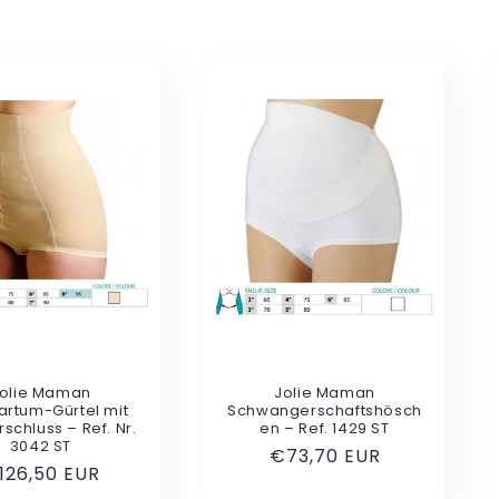
olie Maman
Jolie Maman
artum-Gürtel mit
Schwangerschaftshösch
schluss – Ref. Nr.
en – Ref. 1429 ST
3042 ST
Normaler
€73,70 EUR
ormaler
126,50 EUR
Preis