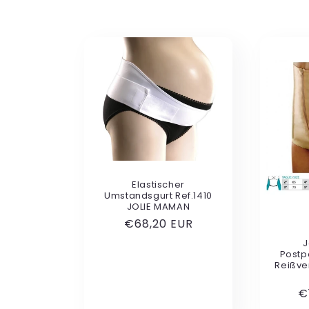
o
r
i
e
:
Elastischer
Umstandsgurt Ref.1410
JOLIE MAMAN
Normaler
€68,20 EUR
Preis
J
Postp
Reißver
N
€