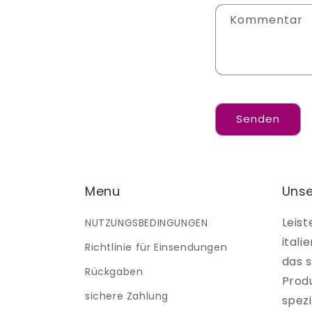
a
Kommentar
k
t
f
o
r
Senden
m
u
l
Menu
Unse
a
r
Leist
NUTZUNGSBEDINGUNGEN
ital
Richtlinie für Einsendungen
das 
Rückgaben
Prod
sichere Zahlung
spezi