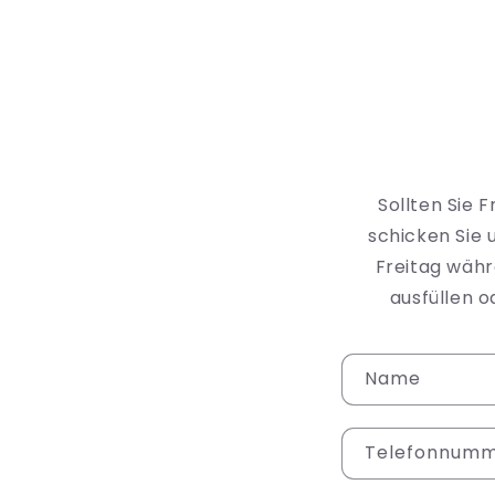
Sollten Sie 
schicken Sie 
Freitag währ
ausfüllen 
K
Name
o
n
Telefonnum
t