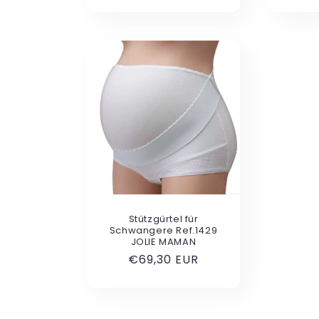
P
Stützgürtel für
Schwangere Ref.1429
JOLIE MAMAN
Normaler
€69,30 EUR
Preis