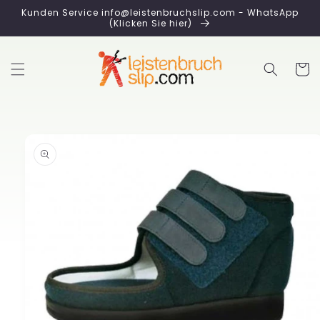
Direkt
Kunden Service info@leistenbruchslip.com - WhatsApp
zum
(Klicken Sie hier)
Inhalt
Warenko
duktinformationen
ingen