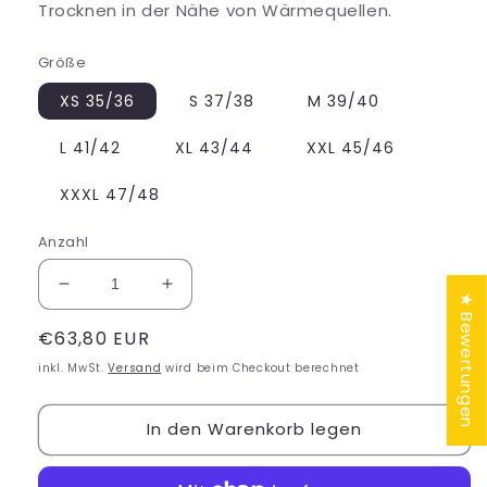
Trocknen in der Nähe von Wärmequellen.
Größe
XS 35/36
S 37/38
M 39/40
L 41/42
XL 43/44
XXL 45/46
XXXL 47/48
Anzahl
Verringere
Erhöhe
★ Bewertungen
die
die
Normaler
€63,80 EUR
Menge
Menge
für
für
Preis
inkl. MwSt.
Versand
wird beim Checkout berechnet
Post-
Post-
Op
Op
In den Warenkorb legen
Schuh
Schuh
Ferse
Ferse
Gewichtsbelastung
Gewichtsbelastung