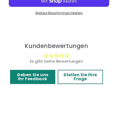
mit
mit
Seitenrand
Seitenrand
Ref.150
Weitere Bezahlmöglichkeiten
Ref.150
Ok
Ok
Ped
Ped
Orione
Orione
Kundenbewertungen
Es gibt keine Bewertungen
Geben Sie uns
Stellen Sie ihre
Ihr Feedback
Frage