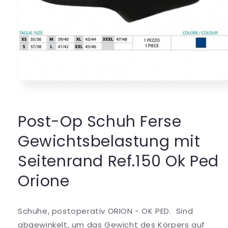
Medien
1
in
Modal
öffnen
Post-Op Schuh Ferse
Gewichtsbelastung mit
Seitenrand Ref.150 Ok Ped
Orione
Schuhe, postoperativ ORION - OK PED. Sind
abgewinkelt, um das Gewicht des Körpers auf