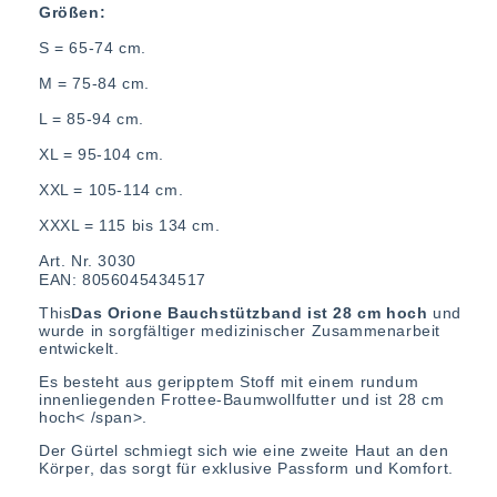
Größen:
S = 65-74 cm.
M = 75-84 cm.
L = 85-94 cm.
XL = 95-104 cm.
XXL = 105-114 cm.
XXXL = 115 bis 134 cm.
Art. Nr. 3030
EAN: 8056045434517
Th
is
Das Orione Bauchstützband ist 28 cm hoch
und
wurde in sorgfältiger medizinischer Zusammenarbeit
entwickelt.
Es besteht aus geripptem Stoff mit einem rundum
innenliegenden Frottee-Baumwollfutter und
ist 28 cm
hoch< /span>
.
Der Gürtel schmiegt sich wie eine zweite Haut an den
Körper, das sorgt für exklusive Passform und Komfort.