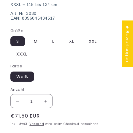
XXXL = 115 bis 134 cm.
Art. Nr. 3030
EAN: 8056045434517
★ Bewertungen
Größe
S
M
L
XL
XXL
XXXL
Farbe
Weiß
Anzahl
Verringere
Erhöhe
die
die
Normaler
€71,50 EUR
Menge
Menge
für
für
Preis
inkl. MwSt.
Versand
wird beim Checkout berechnet
ORIONE
ORIONE