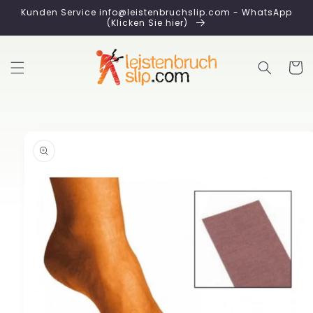
Direkt
Kunden Service info@leistenbruchslip.com - WhatsApp
zum
(Klicken Sie hier)
Inhalt
Warenko
duktinformationen
ingen