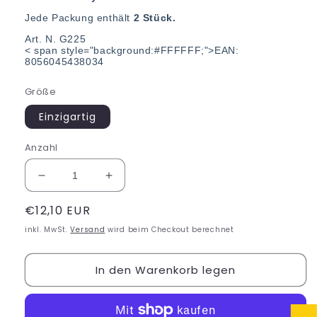
Jede Packung enthält
2 Stück.
Art. N. G225
< span style="background:#FFFFFF;">
EAN:
8056045438034
Größe
Einzigartig
Anzahl
Verringere
Erhöhe
die
die
Normaler
€12,10 EUR
Menge
Menge
für
für
Preis
inkl. MwSt.
Versand
wird beim Checkout berechnet
OK
OK
PED
PED
In den Warenkorb legen
Hühneraugenpflasterstreifen,
Hühneraugenpflasterstreifen,
2
2
Stück
Stück
–
–