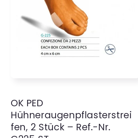
Medien
1
in
Modal
öffnen
OK PED
Hühneraugenpflasterstrei
fen, 2 Stück – Ref.-Nr.