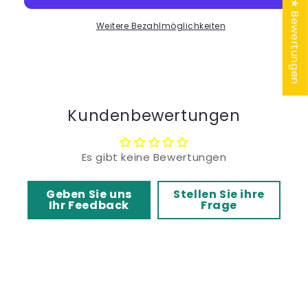
★ Bewertungen
Ref.-
Ref.-
Nr.
Weitere Bezahlmöglichkeiten
Nr.
G225
G225
ST
ST
Kundenbewertungen
Es gibt keine Bewertungen
Geben Sie uns
Stellen Sie ihre
Ihr Feedback
Frage